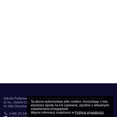
Szkoła Podstawowa nr 18 z Oddziałami Integracyjnymi w Chorzowie
Ta strona wykorzystuje pliki cookies. Korzystając z niej 
ul. ks. Józefa Czempiela
wyrażasz zgodę na ich używanie, zgodnie z aktualnymi 
41-506 Chorzów
ustawieniami przeglądarki.

Więcej informacji znajdziesz w 
Polityce prywatności
.
(+48) 32-2466-226